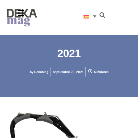
2021
by
DekaMag
septiembre 20, 2021
5 Minutes