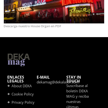
Descarga nuestro House Organ en PDF
ENLACES
E-MAIL
STAY IN
LEGALES
TOUCH
dekamag@dekalaser.com
Suscríbase al
About DEKA
boletín DEKA
Cookie Policy
MAG y reciba
nuestras
Privacy Policy
últimas